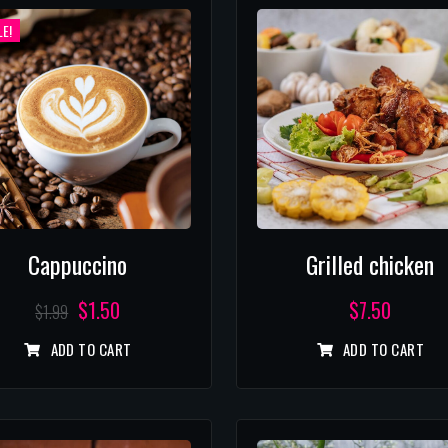
E!
Cappuccino
Grilled chicken
$
1.50
$
7.50
$
1.99
ADD TO CART
ADD TO CART