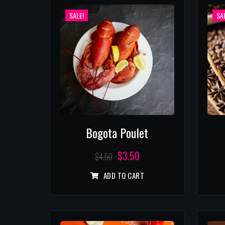
SALE!
SAL
Bogota Poulet
$
3.50
$
4.50
ADD TO CART