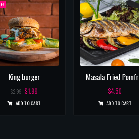
E!
King burger
Masala Fried Pomfr
$
1.99
$
4.50
$
2.99
ADD TO CART
ADD TO CART