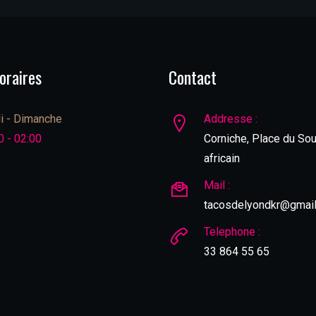
oraires
Contact
i - Dimanche
Addresse :
0 - 02:00
Corniche, Place du Sou
africain
Mail :
tacosdelyondkr@gmai
Telephone :
33 864 55 65