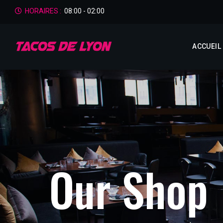
HORAIRES :
08:00 - 02:00
ACCUEIL
O
u
r
S
h
o
p