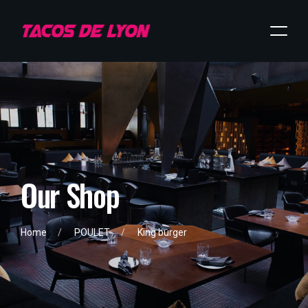
O
u
r
S
h
o
p
Home
POULET
King burger